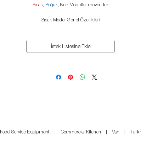
Sıcak
,
Soğuk
, Nötr Modeller mevcuttur.
Sıcak Model Genel Özellikleri
0-90°C termostat kontrollü
Dijital termometre
İstek Listesine Ekle
İstenildiği yerde prize takılarak kullanılmak üzere yeterli uzunlukta fişli
kablolu
Çarpmalara karşı darbe sönümlendirici 4 adet yuvarlak lastik tampon.
İkisi frenli, ikisi frensiz, 360° dönebilir 4 adet tekerlek
Tamamı AISI 304 kalite, 18/8 Cr-Nİ paslanmaz çelik sacdan üretilmiştir.
Soğuk Model Genel Özellikleri
| Food Service Equipment | Commercial Kitchen | Van | Tur
İç Derinlik: 65 Cm (GN 2/1 Kapasiteli)