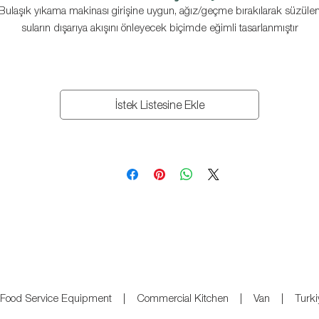
Bulaşık yıkama makinası girişine uygun, ağız/geçme bırakılarak süzüle
suların dışarıya akışını önleyecek biçimde eğimli tasarlanmıştır
Üst tabla üzerinde, bulaşığın ön yıkama yapılabilmesi için küvet
bulunmaktadır.
İstek Listesine Ekle
Üst tabla üzerinde bulaşık basketinin rahat kaydırılabilmesi için özel
formdadır.
Ayaklar 40*40*1,2 mm paslanmaz çelik taşlı, kapalı kutu profildendir ve
ucunda ayarlanabilir rotil ayaklar bulunmaktadır.
Üst tabla düz ve çift dönüşlü, arka tarafı 190 mm sırtlıdır.
Tamamı AISI304 kalite 18/8 Cr-Nİ paslanmaz çelik sacdan üretilmiştir.
Islak malzeme koymaya uygun perfore alt tabla opsiyonu bulunur.
| Food Service Equipment | Commercial Kitchen | Van | Tur