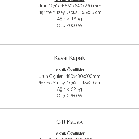
Ürün Ölçüleri: 550x640x280 mm
Cam Yüzeyli Tost Makinesi
Pişirme Yüzeyi Ölçüsü: 55x36 cm
Özel cam yüzeyi sayesinde çok kolay temizlenir.
Ağırlık: 16 kg
Güç: 4000 W
Kayar Kapak
Teknik Özellikler
Ürün Ölçüleri: 480x480x300mm
Pişirme Yüzeyi Ölçüsü: 45x39 cm
Ağırlık: 32 kg
Güç: 3250 W
Çift Kapak
Teknik Özellikler