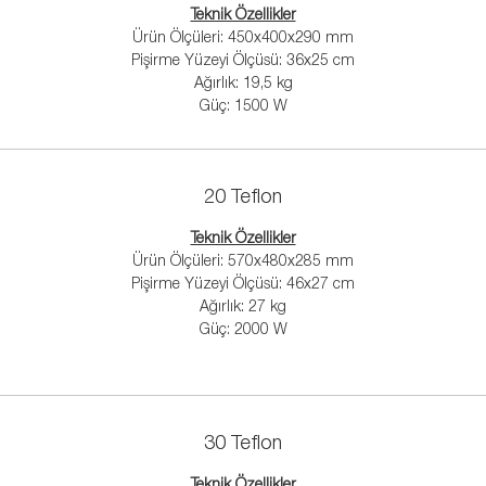
Teknik Özellikler
Ürün Ölçüleri: 450x400x290 mm
Kayar Kapaklı Izgara ve Tost Makinesi
Pişirme Yüzeyi Ölçüsü: 36x25 cm
Hareketli kapağı sayesinde hem tost makinesi hemde ızgara olarak ço
Ağırlık: 19,5 kg
amaçlı kullanılabilir.
Güç: 1500 W
Çift Kapaklı Tost Makinesi
Bağımsız çift termostat kontrolü.
20 Teflon
Çift Kapaklı Yarı Oluklu Tost Makinesi
Teknik Özellikler
Bağımsız çift termostat kontrolü.
Ürün Ölçüleri: 570x480x285 mm
Pişirme Yüzeyi Ölçüsü: 46x27 cm
Farklı yüzeyleri sayesinde hem tost makinesi hemde ızgara olarak çok
Ağırlık: 27 kg
amaçlı kullanılabilir.
Güç: 2000 W
Dürüm Tost Makinesi
Özel kıvrımlı döküm yüzeyi sayesinde dürüm çevresini tam sararak ısıtır
Islak Hamburger Tost Makinesi
30 Teflon
Farklı alt üst yüzeyi sayesinde hamburgere uyumlu ısıtma sağlar.
Teknik Özellikler