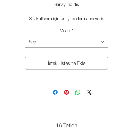
Sanayi tipidir.
Sık kullanım için en iyi performansı verir.
Model
*
Açma kapama anahtarı.
Seç
Paslanmaz çelik kasa.
Paslanmaz rezistans.
İstek Listesine Ekle
Otomatik ithal termostat.
Isı yalıtımlı plastik saplar.
Hızlı ısınarak enerji tasarrufu sağlar.
16 Teflon
Teflon Kaplamalı Lüks Tost Makinesi
Yapışmaz döküm yüzey.